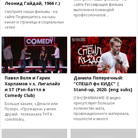
Леонид Гайдай, 1966 г.)
сайте Реставрация фильма
выполнена командой
Смотрите наши фильмы - на
профессионалов ...
сайте Подпишитесь на наш
канал и страницы в социальных
сетях!
Павел Воля и Гарик
Данила Поперечный:
Харламов v.s. Лигалайз
"СПЕШЛ фо КИДС" |
и ST (Рэп-баттл в
Stand-up, 2020. [eng subs]
Comedy Club)
[18+] ВНИМАНИЕ: В видео
присутствует большое
Больше хахаек, «Деньги или
количество мата,
Позор», «Прожарка» у моих
провокационного материала,
друзей - телеканала ТНТ4 -
пошлости и много
com/tnt4ru.