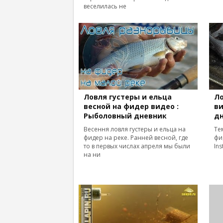
веселилась не
Ловля густеры и ельца
Л
весной на фидер видео :
ви
Рыболовный дневник
д
Весення ловля густеры и ельца на
Те
фидер на реке. Ранней весной, где
фи
то в первых числах апреля мы были
Ins
на ни