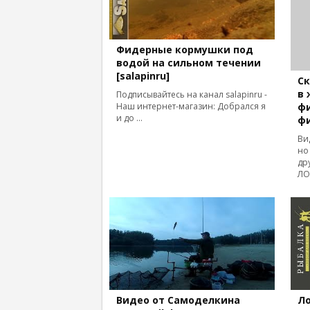
Фидерные кормушки под
водой на сильном течении
[salapinru]
Ск
в 
Подписывайтесь на канал salapinru -
фи
Наш интернет-магазин: Добрался я
и до ...
ф
Ви
но
др
ЛО
Видео от Самоделкина
Ло