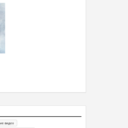
.
аме видео