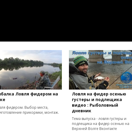
ыбалка Ловля фидером на
Ловля на фидер осенью
еке
густеры и подлещика
видео : Рыболовный
вля фидером. Выбор места,
дневник
иготовление прикормки, монтаж.
Тема выпуска - ловля густеры и
подлещика на фидер осенью на
Верхней Волге Вконтакте