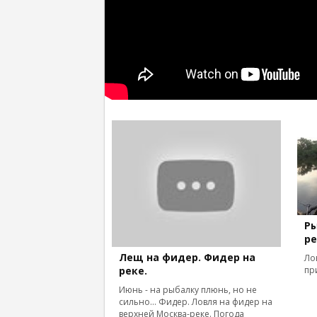
Р
р
Лещ на фидер. Фидер на
Ло
реке.
пр
Июнь - на рыбалку плюнь, но не
сильно... Фидер. Ловля на фидер на
верхней Москва-реке. Погода