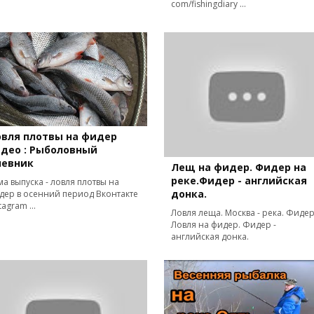
com/fishingdiary ...
овля плотвы на фидер
део : Рыболовный
невник
Лещ на фидер. Фидер на
реке.Фидер - английская
ма выпуска - ловля плотвы на
донка.
дер в осенний период Вконтакте
tagram ...
Ловля леща. Москва - река. Фидер
Ловля на фидер. Фидер -
английская донка.