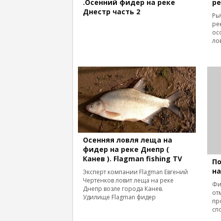
.Осенний фидер на реке
ре
Днестр часть 2
Ры
ре
ос
ло
Осенняя ловля леща на
фидер на реке Днепр (
Канев ). Flagman fishing TV
П
на
Эксперт компании Flagman Евгений
Чертенков ловит леща на реке
Фи
Днепр возле города Канев.
от
Удилище Flagman фидер
пр
сп