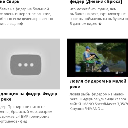
ке Свирь
фидер [Дневник Брюса]
балка на фидер на большой
Что может быть лучше, чем
ке очень интересное занятие,
рыбалка на реке, где никогда не
обенно если целенаправленно
знаешь поймаешь ты рыбу или не
вить леща и�
В данном видео �
Ловля фидером на малой
реке
одлещик на фидер. Фидер
Ловля рыбы фидером на малой
 реке.
реке. Фидерное удилище класса
лайт SHIMANO SpeedMaster 3,35/7
дер. Тренировки никто не
Катушка SHIMANO ...
менял, ёршистый жор, экстрим
одолжается! ВМР тренировка
ортсменов - фид