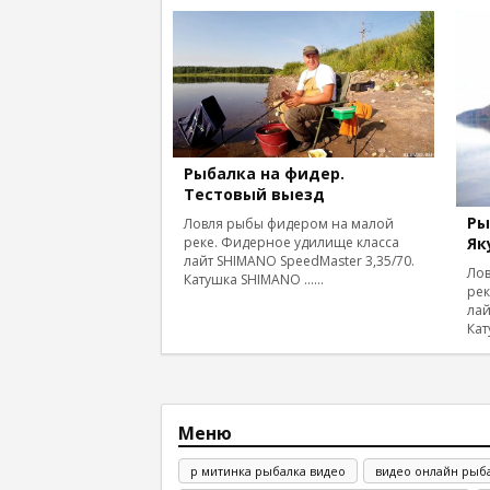
Рыбалка на фидер.
Тестовый выезд
Ры
Ловля рыбы фидером на малой
Як
реке. Фидерное удилище класса
лайт SHIMANO SpeedMaster 3,35/70.
Ло
Катушка SHIMANO ......
рек
лай
Кат
Меню
р митинка рыбалка видео
видео онлайн рыб