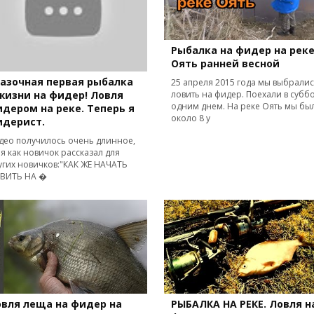
Рыбалка на фидер на рек
Оять ранней весной
азочная первая рыбалка
25 апреля 2015 года мы выбрали
жизни на фидер! Ловля
ловить на фидер. Поехали в субб
одним днем. На реке Оять мы бы
дером на реке. Теперь я
около 8 у
идерист.
део получилось очень длинное,
 я как новичок рассказал для
угих новичков:"КАК ЖЕ НАЧАТЬ
ВИТЬ НА �
вля леща на фидер на
РЫБАЛКА НА РЕКЕ. Ловля н