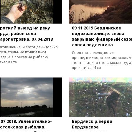
роткий выезд на реку
09 11 2019 Бердянское
рда, район села
водохранилище. снова
аропетровка. 07.04.2018
закрываю фидерный сезо
ловля подлещика
аговещенье, и в этот день только
сознательные птички вьют
Снова потеплело, после
езда. А я поехал на рыбалку.
прошедших коротких морозов. А
ехал в Ста
это значит, что снова можно куда
прокатится. И хо
 07 2018. Увлекательно-
Бердянск р.Берда
столковая рыбалка.
Бердянское