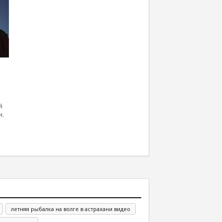
й
и.
летняя рыбалка на волге в астрахани видео