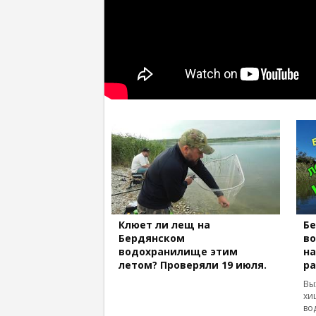
Клюет ли лещ на
Б
Бердянском
в
водохранилище этим
на
летом? Проверяли 19 июля.
ра
Вы
хи
во