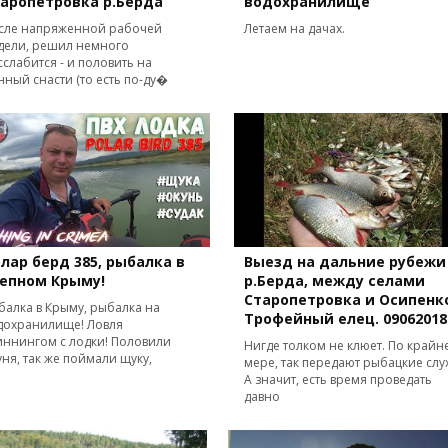
аропетровка р.Берда
водохранилище
сле напряженной рабочей
Летаем на дачах.
дели, решил немного
сслабится - и половить на
нный снасти (то есть по-ду�
лар берд 385, рыбалка в
Выезд на дальние рубежи
тепном Крыму!
р.Берда, между селами
Старопетровка и Осипенко
балка в Крыму, рыбалка на
Трофейный елец. 09062018
дохранилище! Ловля
иннингом с лодки! Половили
Нигде толком не клюет. По крайн
уня, так же поймали щуку,
мере, так передают рыбацкие слу
А значит, есть время проведать
давно