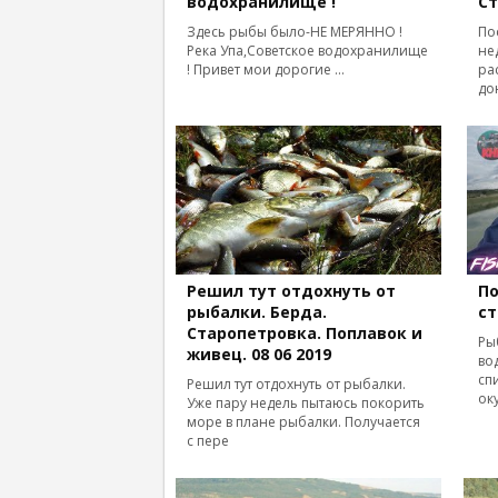
водохранилище !
Ст
Здесь рыбы было-НЕ МЕРЯННО !
По
Река Упа,Советское водохранилище
не
! Привет мои дорогие ...
ра
до
Решил тут отдохнуть от
По
рыбалки. Берда.
с
Старопетровка. Поплавок и
Ры
живец. 08 06 2019
во
сп
Решил тут отдохнуть от рыбалки.
ок
Уже пару недель пытаюсь покорить
море в плане рыбалки. Получается
с пере