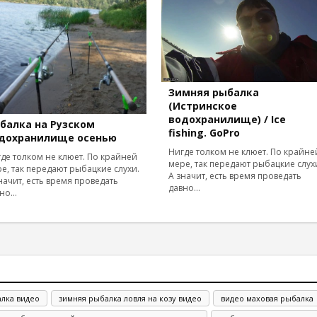
Зимняя рыбалка
(Истринское
водохранилище) / Ice
балка на Рузском
fishing. GoPro
дохранилище осенью
Нигде толком не клюет. По крайне
де толком не клюет. По крайней
мере, так передают рыбацкие слух
е, так передают рыбацкие слухи.
А значит, есть время проведать
начит, есть время проведать
давно...
но...
алка видео
зимняя рыбалка ловля на козу видео
видео маховая рыбалка