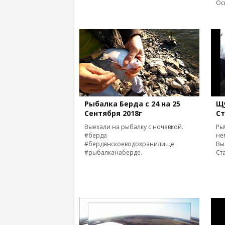
Ос
Рыбалка Берда с 24 на 25
Щу
Сентября 2018г
С
Выехали на рыбалку с ночевкой.
Ры
#берда
не
#бердянскоеводохранилище
Вы
#рыбалканаберде.
Ст