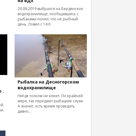
на ВДХ
20.09.2019 выбрался на Бердянское
водохранилище, пообщавшись с
рыбаками понял, что не рыбный
день. Ловил с 14:0
Рыбалка на Десногорском
водохранилище
 .
Нигде толком не клюет. По крайней
мере, так передают рыбацкие слухи.
ей
А значит, есть время проведать
хи.
давно...