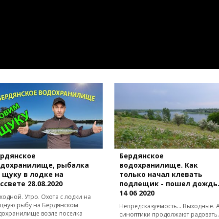
ердянское
Бердянское
одохранилище, рыбалка
водохранилище. Как
 щуку в лодке на
только начал клевать
ссвете 28.08.2020
подлещик - пошел дождь
14 06 2020
ходной. Утро. Охота с лодки на
щную рыбу на Бердянском
Непредсказуемость… Выходные. 
дохранилище возле поселка
синоптики продолжают радовать