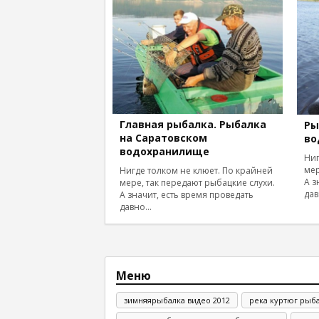
Главная рыбалка. Рыбалка
Ры
на Саратовском
во
водохранилище
Ниг
мер
Нигде толком не клюет. По крайней
А з
мере, так передают рыбацкие слухи.
дав
А значит, есть время проведать
давно...
Меню
зимняярыбалка видео 2012
река куртюг рыб