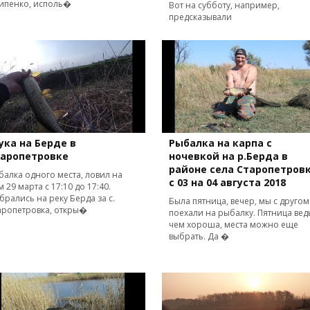
ипенко, исполь�
Вот на субботу, например,
предсказывали
ка на Берде в
Рыбалка на карпа с
таропетровке
ночевкой на р.Берда в
районе села Старопетров
балка одного места, ловил на
с 03 на 04 августа 2018
м 29 марта с 17:10 до 17:40.
брались на реку Берда за с.
Была пятница, вечер, мы с другом
аропетровка, откры�
поехали на рыбалку. Пятница вед
чем хороша, места можно еще
выбрать. Да �