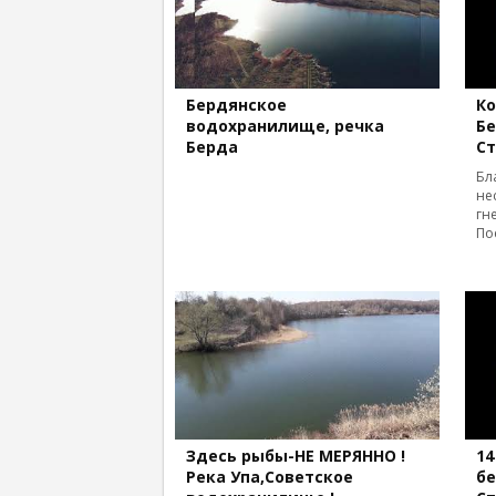
Бердянское
Ко
водохранилище, речка
Бе
Берда
Ст
Бл
не
гн
По
Здесь рыбы-НЕ МЕРЯННО !
14
Река Упа,Советское
бе