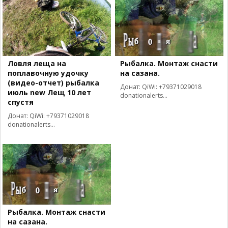
Ловля леща на
Рыбалка. Монтаж снасти
поплавочную удочку
на сазана.
(видео-отчет) рыбалка
Донат: QiWi: +79371029018
июль new Лещ 10 лет
donationalerts...
спустя
Донат: QiWi: +79371029018
donationalerts...
Рыбалка. Монтаж снасти
на сазана.