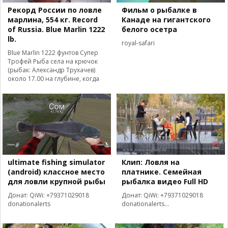
Рекорд России по ловле
Фильм о рыбалке в
марлина, 554 кг. Record
Канаде на гигантского
of Russia. Blue Marlin 1222
белого осетра
lb.
royal-safari
Blue Marlin 1222 фунтов Супер
Трофей Рыба села на крючок
(рыбак: Александр Трухачев)
около 17.00 на глубине, когда
ultimate fishing simulator
Клип: Ловля на
(android) классное место
платнике. Семейная
для ловли крупной рыбы
рыбалка видео Full HD
Донат: QiWi: +79371029018
Донат: QiWi: +79371029018
donationalerts
donationalerts...