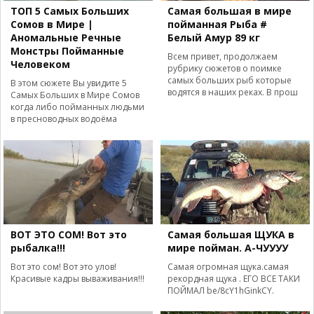
ТОП 5 Самых Больших
Самая большая в мире
Сомов в Мире |
пойманная Рыба #
Аномальные Речные
Белый Амур 89 кг
Монстры Пойманные
Всем привет, продолжаем
Человеком
рубрику сюжетов о поимке
самых больших рыб которые
В этом сюжете Вы увидите 5
водятся в наших реках. В прош
Самых Больших в Мире Сомов
когда либо пойманных людьми
в пресноводных водоёма
ВОТ ЭТО СОМ! Вот это
Самая большая ЩУКА в
рыбалка!!!
мире пойман. А-ЧУУУУ
Вот это сом! Вот это улов!
Самая огромная щука.самая
Красивые кадры вываживания!!!
рекордная щука . ЕГО ВСЕ ТАКИ
ПОЙМАЛ be/8cY1hGinkCY.