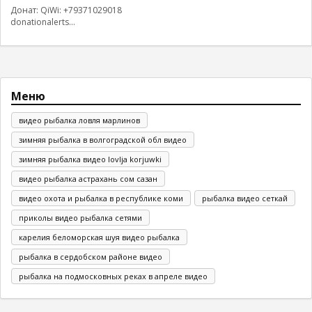
Донат: QiWi: +79371029018
donationalerts...
Меню
видео рыбалка ловля марлинов
зимняя рыбалка в волгоградской обл видео
зимняя рыбалка видео lovlja korjuwki
видео рыбалка астрахань сом сазан
видео охота и рыбалка в республике коми
рыбалка видео сеткай
приколы видео рыбалка сетями
карелия беломорская шуя видео рыбалка
рыбалка в сердобском районе видео
рыбалка на подмосковных реках в апреле видео