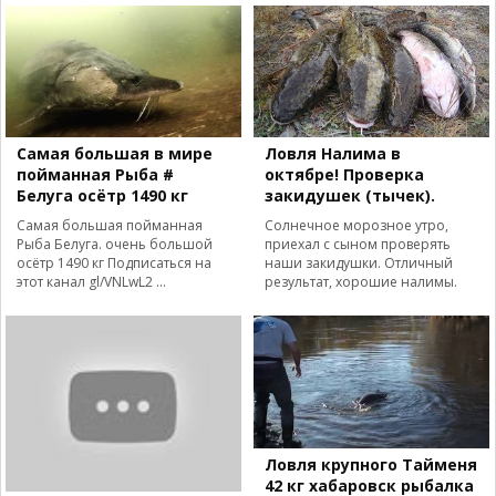
Самая большая в мире
Ловля Налима в
пойманная Рыба #
октябре! Проверка
Белуга осётр 1490 кг
закидушек (тычек).
Самая большая пойманная
Солнечное морозное утро,
Рыба Белуга. очень большой
приехал с сыном проверять
осётр 1490 кг Подписаться на
наши закидушки. Отличный
этот канал gl/VNLwL2 ...
результат, хорошие налимы.
Ловля крупного Тайменя
42 кг хабаровск рыбалка