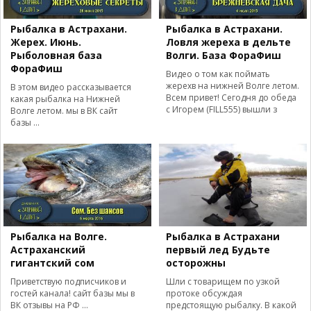
Рыбалка в Астрахани.
Рыбалка в Астрахани.
Жерех. Июнь.
Ловля жереха в дельте
Рыболовная база
Волги. База ФораФиш
ФораФиш
Видео о том как поймать
жерехв на нижней Волге летом.
В этом видео рассказывается
Всем привет! Сегодня до обеда
какая рыбалка на Нижней
с Игорем (FILL555) вышли з
Волге летом. мы в ВК сайт
базы ...
Рыбалка на Волге.
Рыбалка в Астрахани
Астраханский
первый лед Будьте
гигантский сом
осторожны
Приветствую подписчиков и
Шли с товарищем по узкой
гостей канала! сайт базы мы в
протоке обсуждая
ВК отзывы на РФ ...
предстоящую рыбалку. В какой