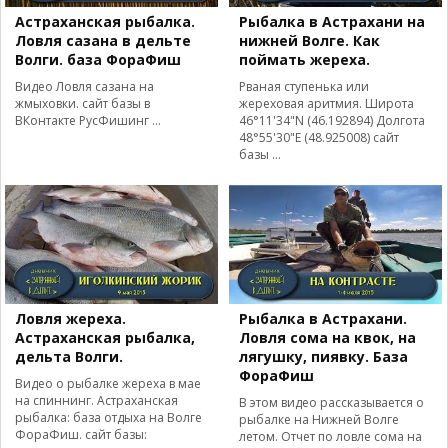
Астраханская рыбалка.
Рыбалка в Астрахани на
Ловля сазана в дельте
нижней Волге. Как
Волги. база ФораФиш
поймать жереха.
Видео Ловля сазана на
Рваная ступенька или
жмыховки. сайт базы в
жереховая аритмия. Широта
ВКонтакте РусФишинг ...
46°11'34"N (46.192894) Долгота
48°55'30"E (48.925008) сайт
базы ...
Ловля жереха.
Рыбалка в Астрахани.
Астраханская рыбалка,
Ловля сома на квок, на
дельта Волги.
лягушку, пиявку. База
ФораФиш
Видео о рыбалке жереха в мае
на спиннинг. Астраханская
В этом видео рассказывается о
рыбалка: база отдыха на Волге
рыбалке на Нижней Волге
ФораФиш. сайт базы:
летом. Отчет по ловле сома на