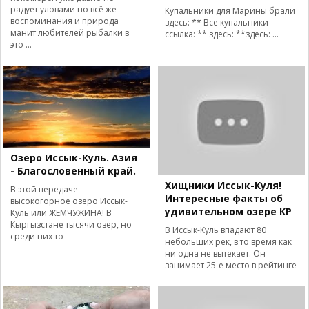
радует уловами но всё же
Купальники для Марины брали
воспоминания и природа
здесь: ** Все купальники
манит любителей рыбалки в
ссылка: ** здесь: **здесь: ...
это ...
Озеро Иссык-Куль. Азия
- Благословенный край.
Хищники Иссык-Куля!
В этой передаче -
Интересные факты об
высокогорное озеро Иссык-
удивительном озере КР
Куль или ЖЕМЧУЖИНА! В
Кыргызстане тысячи озер, но
В Иссык-Куль впадают 80
среди них то
небольших рек, в то время как
ни одна не вытекает. Он
занимает 25-е место в рейтинге