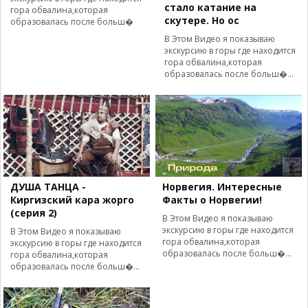
стало катание на
гора обвалина,которая
скутере. Но ос
образовалась после больш�
В Этом Видео я показываю
экскурсию в горы где находится
гора обвалина,которая
образовалась после больш�...
ДУША ТАНЦА -
Норвегия. Интересные
Киргизский кара жорго
Факты о Норвегии!
(серия 2)
В Этом Видео я показываю
экскурсию в горы где находится
В Этом Видео я показываю
гора обвалина,которая
экскурсию в горы где находится
образовалась после больш�...
гора обвалина,которая
образовалась после больш�...