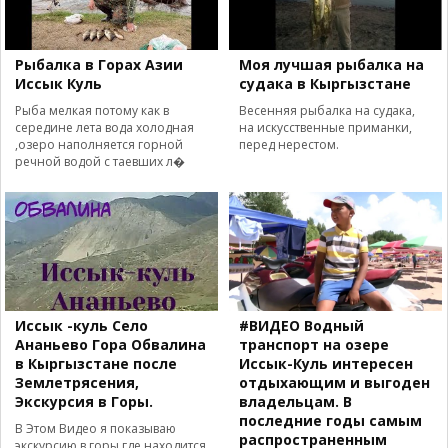
Рыбалка в Горах Азии
Моя лучшая рыбалка на
Иссык Куль
судака в Кыргызстане
Рыба мелкая потому как в
Весенняя рыбалка на судака,
середине лета вода холодная
на искусственные приманки,
,озеро наполняется горной
перед нерестом.
речной водой с таевших л�
Иссык -куль Село
#ВИДЕО Водный
Ананьево Гора Обвалина
транспорт на озере
в Кыргызстане после
Иссык-Куль интересен
Землетрясения,
отдыхающим и выгоден
Экскурсия в Горы.
владельцам. В
последние годы самым
В Этом Видео я показываю
распространенным
экскурсию в горы где находится