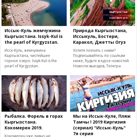
Иссык-Куль жемчужина
Природа Кыргызстана,
Кыргызстана. Issyk-Kul is
Иссыкуль, Бостери,
the pearl of Kyrgyzstan.
Каракол, Джетты Огуз
Исск-Куль, жемчужина
Хотите поехать с нами?
Кыргызстана, чистейшее
Подписывайтесь по ссылкам
горное озеро. Issyk-Kul is the
ниже, будьте в курсе новостей.
pearl of Kyrgyzstan.
Новости выездов, Телегра
Рыбалка. Форель в горах
Мы на Иссык-Куле, Пляж
Кыргызстана.
Тамчы ! 2019 Киргизия
Кокомерен 2019.
(сериал) "Иссык-Куль"
7я серия
Кокомерен уже давно не