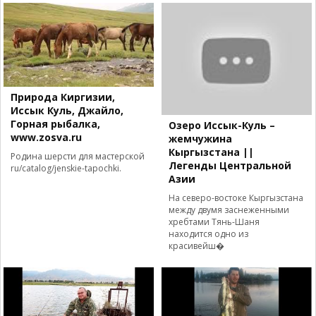
Природа Киргизии,
Иссык Куль, Джайло,
Горная рыбалка,
Озеро Иссык-Куль –
www.zosva.ru
жемчужина
Кыргызстана ||
Родина шерсти для мастерской
Легенды Центральной
ru/catalog/jenskie-tapochki.
Азии
На северо-востоке Кыргызстана
между двумя заснеженными
хребтами Тянь-Шаня
находится одно из
красивейш�