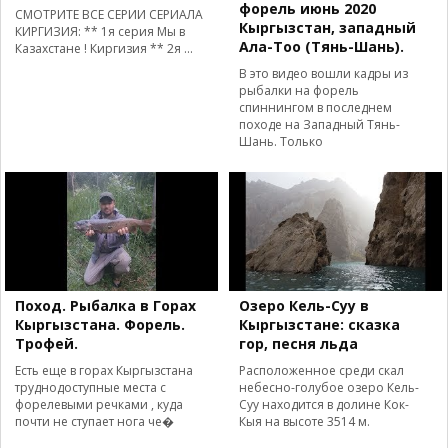
форель июнь 2020
СМОТРИТЕ ВСЕ СЕРИИ СЕРИАЛА
Кыргызстан, западный
КИРГИЗИЯ: ** 1я серия Мы в
Ала-Тоо (Тянь-Шань).
Казахстане ! Киргизия ** 2я ...
В это видео вошли кадры из
рыбалки на форель
спиннингом в последнем
походе на Западный Тянь-
Шань. Только
Поход. Рыбалка в Горах
Озеро Кель-Суу в
Кыргызстана. Форель.
Кыргызстане: сказка
Трофей.
гор, песня льда
Есть еще в горах Кыргызстана
Расположенное среди скал
труднодоступные места с
небесно-голубое озеро Кель-
форелевыми речками , куда
Суу находится в долине Кок-
почти не ступает нога че�
Кыя на высоте 3514 м.