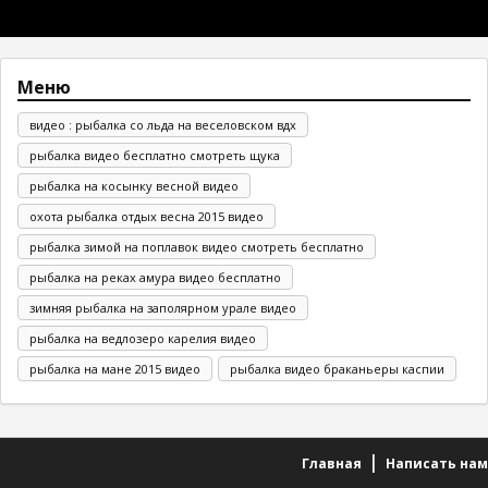
Меню
видео : рыбалка со льда на веселовском вдх
рыбалка видео бесплатно смотреть щука
рыбалка на косынку весной видео
охота рыбалка отдых весна 2015 видео
рыбалка зимой на поплавок видео смотреть бесплатно
рыбалка на реках амура видео бесплатно
зимняя рыбалка на заполярном урале видео
рыбалка на ведлозеро карелия видео
рыбалка на мане 2015 видео
рыбалка видео браканьеры каспии
Главная
Написать нам